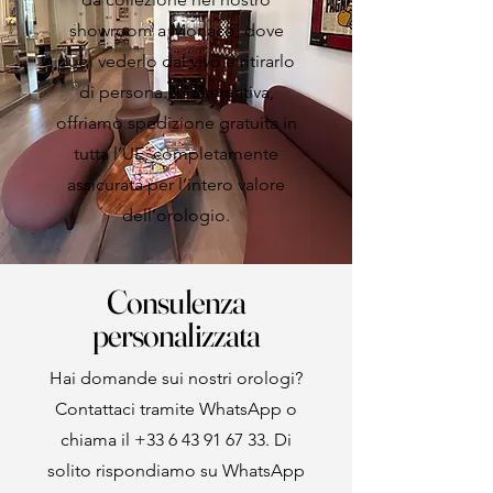
showroom a Monaco, dove
puoi vederlo dal vivo e ritirarlo
di persona. In alternativa,
offriamo spedizione gratuita in
tutta l’UE, completamente
assicurata per l’intero valore
dell’orologio.
Consulenza
personalizzata
Hai domande sui nostri orologi?
Contattaci tramite WhatsApp o
chiama il
+33 6 43 91 67 33
. Di
solito rispondiamo su WhatsApp