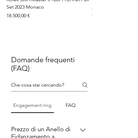
Set 2023 Monaco
Aftermarket Dial Ful
Prezzo
Prezzo
18.500,00 €
9750,00 €
Domande frequenti
(FAQ)
Engagement ring
FAQ
Prezzo di un Anello di
Fidanzamento a