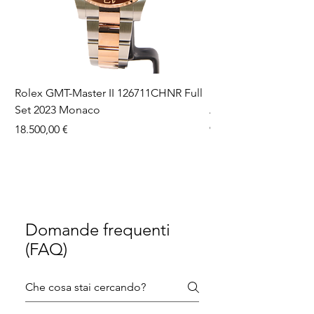
Rolex GMT-Master II 126711CHNR Full
Rolex Datejust 36 126
Set 2023 Monaco
Aftermarket Dial Ful
Prezzo
Prezzo
18.500,00 €
9750,00 €
Domande frequenti
(FAQ)