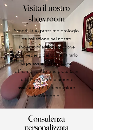
Visita il nostro
showroom
Scopri il tuo prossimo orologio
da collezione nel nostro
showroom a Monaco, dove
puoi vederlo dal vivo e ritirarlo
di persona. In alternativa,
offriamo spedizione gratuita in
tutta l’UE, completamente
assicurata per l’intero valore
dell’orologio.
Consulenza
personalizzata