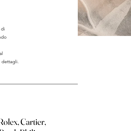
 di
ando
al
dettagli.
Rolex, Cartier,