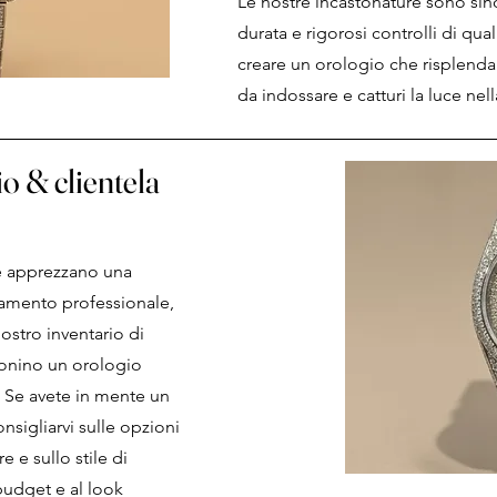
Le nostre incastonature sono sin
durata e rigorosi controlli di qua
creare un orologio che risplenda
da indossare e catturi la luce nella
o & clientela
he apprezzano una
tamento professionale,
ostro inventario di
nino un orologio
 Se avete in mente un
sigliarvi sulle opzioni
e e sullo stile di
budget e al look