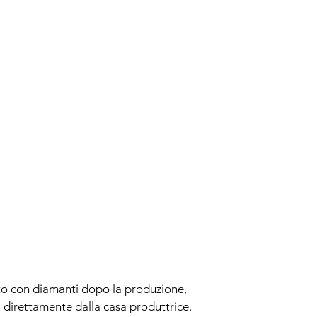
Cartier Santos Large Bar
Prezzo
11.600,00 €
to con diamanti dopo la produzione,
 direttamente dalla casa produttrice.