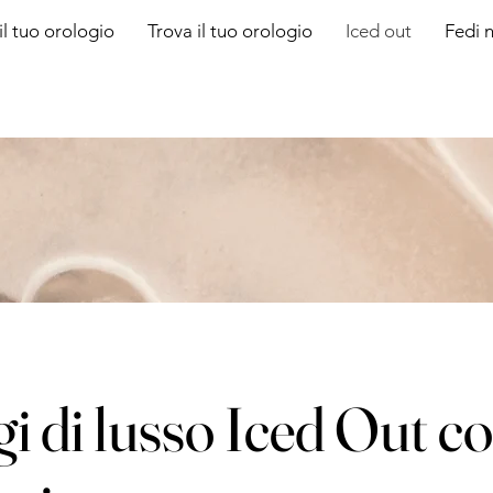
il tuo orologio
Trova il tuo orologio
Iced out
Fedi n
i di lusso Iced Out c