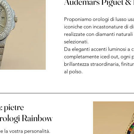
Audemars Piguet & 
Proponiamo orologi di lusso us
iconiche con incastonature di d
realizzate con diamanti natural
selezionati.
Da eleganti accenti luminosi a c
completamente iced out, ogni p
brillantezza straordinaria, fini
al polso.
: pietre
orologi Rainbow
re la vostra personalità.