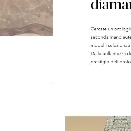
diama
Cercate un orologio
seconda mano auten
modelli selezionati 
Dalla brillantezza d
prestigio dell’orol