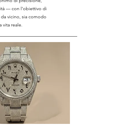
onimo di precisione,
lità — con l’obiettivo di
 da vicino, sia comodo
 vita reale.