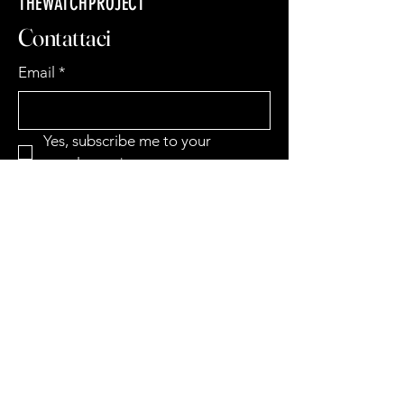
THEWATCHPROJECT
Contattaci
Email
*
Yes, subscribe me to your 
newsletter.
*
Subscribe