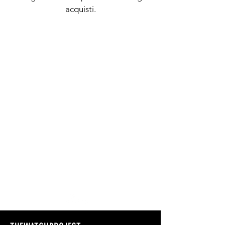
acquisti.
+377 99 22 770
+33 6 43 91 67 33
info@thewatchproject.mc
23 Boulevard Princesse
Charlotte
98000 Monaco
politica sulla riservatezza
Dichiarazione di accessibilità
Politica di spedizione
Termini e Condizioni
Politica di rimborso