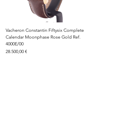
Vacheron Constantin Fiftysix Complete
Calendar Moonphase Rose Gold Ref.
4000E/00
Prezzo
28.500,00 €
+377 99 22 770
+33 6 43 91 67 33
info@thewatchproject.mc
23 Boulevard Princesse
Charlotte
98000 Monaco
politica sulla riservatezza
Dichiarazione di accessibilità