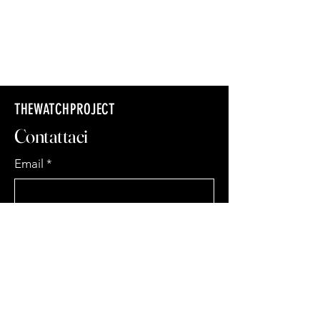
Politica di spedizione
Termini e Condizioni
Politica di rimborso
THEWATCHPROJECT
Contattaci
Email
*
Yes, subscribe me to your 
newsletter.
*
Subscribe