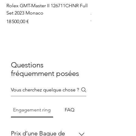
Rolex GMT-Master II 126711CHNR Full
Rolex Datejust 36 126
Set 2023 Monaco
Aftermarket Dial Ful
Prix
Prix
18 500,00 €
9 750,00 €
Questions
fréquemment posées
Engagement ring
FAQ
Prix d’une Bague de