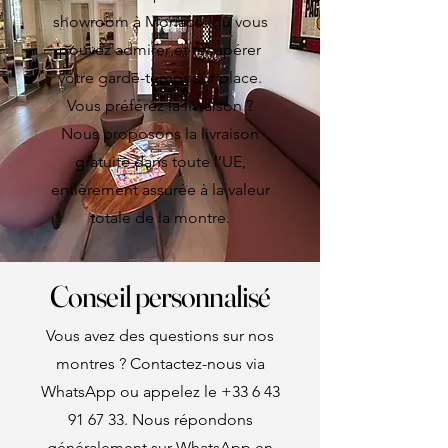
showroom à Monaco, où vous
pouvez admirer et récupérer
votre garde-temps sur place.
Vous préférez la livraison ?
Nous proposons la livraison
gratuite dans toute l’UE,
entièrement assurée à la valeur
totale de la montre.
Conseil personnalisé
Vous avez des questions sur nos
montres ? Contactez-nous via
WhatsApp ou appelez le
+33 6 43
91 67 33
. Nous répondons
généralement sur WhatsApp en