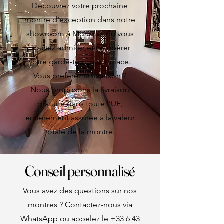
Découvrez votre prochaine
montre d’exception dans notre
showroom à Monaco, où vous
pouvez admirer et récupérer
votre garde-temps sur place.
Vous préférez la livraison ?
Nous proposons la livraison
gratuite dans toute l’UE,
entièrement assurée à la valeur
totale de la montre.
Conseil personnalisé
Vous avez des questions sur nos
montres ? Contactez-nous via
WhatsApp ou appelez le
+33 6 43