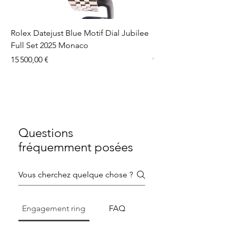
Rolex Datejust Blue Motif Dial Jubilee
Rolex Submariner No
Full Set 2025 Monaco
Set 2016 Monaco
Prix
Prix
15 500,00 €
9 990,00 €
Questions
fréquemment posées
Engagement ring
FAQ