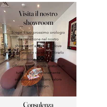
Visita il nostro
showroom
Scopri il tuo prossimo orologio
da collezione nel nostro
showroom a Monaco, dove
puoi vederlo dal vivo e ritirarlo
di persona. In alternativa,
offriamo spedizione gratuita in
tutta l’UE, completamente
assicurata per l’intero valore
dell’orologio.
Consulenza