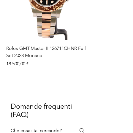
Rolex GMT-Master II 126711CHNR Full
Rolex Datejust 36 126
Set 2023 Monaco
Aftermarket Dial Ful
Prezzo
Prezzo
18.500,00 €
9750,00 €
Domande frequenti
(FAQ)