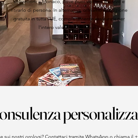
showroom a Monaco, dove puoi vederlo dal vivo e
ritirarlo di persona. In alternativa, offriamo spedizione
gratuita in tutta l’UE, completamente assicurata per
l’intero valore dell’orologio.
onsulenza personalizza
sui nostri orologi? Contattaci tramite WhatsApp o chiama il +