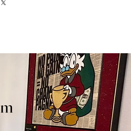
arranty.
tainless steel (back black PVD
 regulations in Monaco, a
t copy is required for every
oom