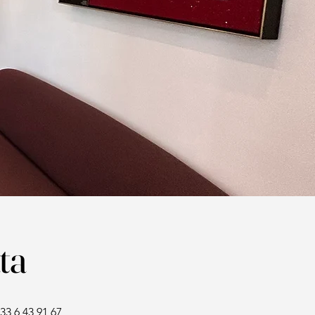
ta
33 6 43 91 67