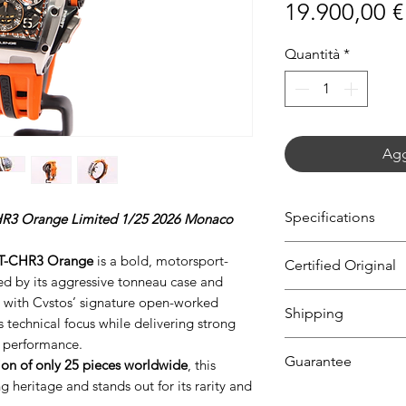
19.900,00 €
Quantità
*
Agg
Specifications
R3 Orange Limited 1/25 2026 Monaco
Watch Details
VT-CHR3 Orange
is a bold, motorsport-
Certified Original
Brand: Cvstos
ed by its aggressive tonneau case and
Model: Racing
All our timepieces
 with Cvstos’ signature open-worked
Shipping
Diameter: 53.7 
guaranteed to be 
s technical focus while delivering strong
Reference Numb
undergoes a thorou
 performance.
All watches ordere
1/25
Guarantee
tion of only 25 pieces worldwide
, this
being offered for s
dispatched on the 
Scope of Deliver
 heritage and stands out for its rarity and
express shipping.
To ensure peace o
Condition: bra