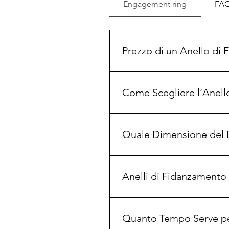
Engagement ring
FA
Prezzo di un Anello di
Un anello di fidanzamento di 
diamanti più grandi possono va
Come Scegliere l’Anell
L’anello di fidanzamento perfe
sono le 4C: caratura, purezza,
Quale Dimensione del 
Un diamante a partire da 1 car
lusso e sono particolarmente
Anelli di Fidanzamento 
Un anello di fidanzamento su
diamante al design—ed è quind
Quanto Tempo Serve per