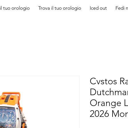
il tuo orologio
Trova il tuo orologio
Iced out
Fedi n
Cvstos R
Dutchma
Orange L
2026 Mo