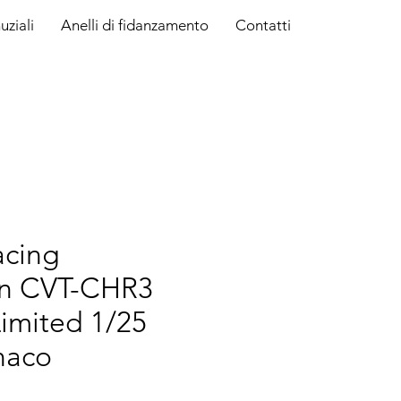
uziali
Anelli di fidanzamento
Contatti
acing
n CVT-CHR3
imited 1/25
naco