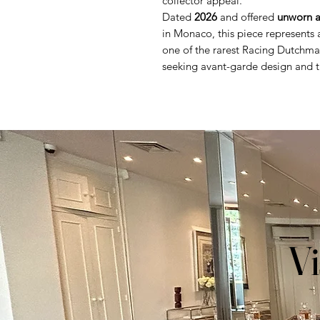
collector appeal.
Dated
2026
and offered
unworn as
in Monaco, this piece represents 
one of the rarest Racing Dutchma
seeking avant-garde design and tr
Vi