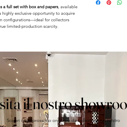
a minimum 1-year w
Year: 2026
 a full set with box and papers
, available
Case material: s
a highly exclusive opportunity to acquire
n configurations—ideal for collectors
treatet)
ue limited-production scarcity.
Due to government
valid ID or passpor
purchase.
sita il nostro showr
Scopri il tuo prossimo orologio da collezione nel nostro