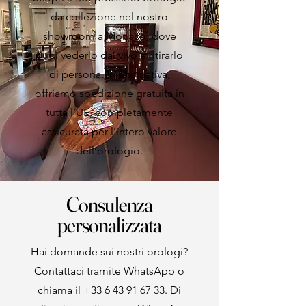
da collezione nel nostro
showroom a Monaco, dove
puoi vederlo dal vivo e ritirarlo
di persona. In alternativa,
offriamo spedizione gratuita in
tutta l’UE, completamente
assicurata per l’intero valore
dell’orologio.
Consulenza
personalizzata
Hai domande sui nostri orologi?
Contattaci tramite WhatsApp o
chiama il
+33 6 43 91 67 33
. Di