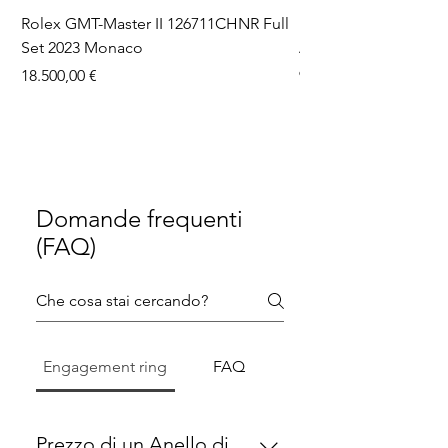
Rolex GMT-Master II 126711CHNR Full
Rolex Datejust 36 126
Set 2023 Monaco
Aftermarket Dial Ful
Prezzo
Prezzo
18.500,00 €
9750,00 €
Domande frequenti
(FAQ)
Engagement ring
FAQ
Prezzo di un Anello di