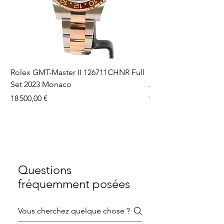
Rolex GMT-Master II 126711CHNR Full
Rolex Datejust 36 126
Set 2023 Monaco
Aftermarket Dial Ful
Prix
Prix
18 500,00 €
9 750,00 €
Questions
fréquemment posées